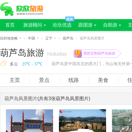
首页
旅游顾问
欣欣优选
跟团游
自助游
目的地攻略
中国
辽宁
葫芦岛
葫芦岛风景图片
>
>
>
>
葫芦岛旅游
Huludao
我想定制葫芦岛旅游
葫芦岛是中国东北的西大门，为山海关外第一
多云
25℃ - 37℃
|
主页
景点
线路
美食
葫芦岛风景图片
(共有3张葫芦岛风景图片)