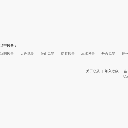
辽宁风景：
沈阳风景
大连风景
鞍山风景
抚顺风景
本溪风景
丹东风景
锦
关于欣欣
|
加入欣欣
|
合
欣欣