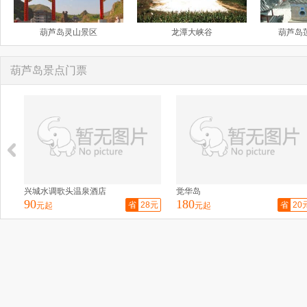
葫芦岛灵山景区
龙潭大峡谷
葫芦岛
葫芦岛景点门票
酒店
觉华岛
葫芦岛九门口水上长
180
69
省
28元
省
20元
元起
元起